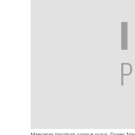
Maecenas tincidunt congue purus. Donec fringil