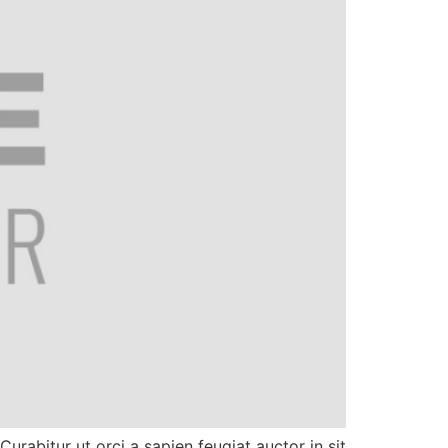
urabitur ut orci a sapien feugiat auctor in sit