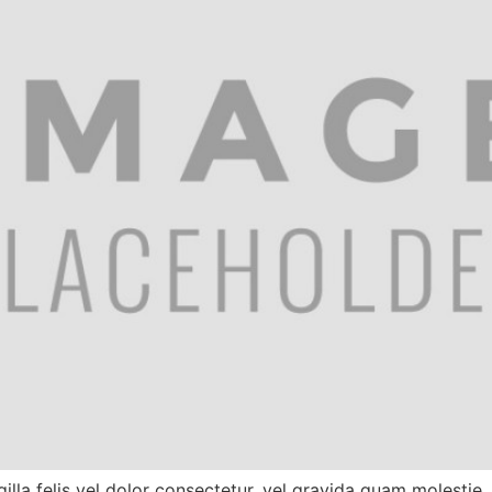
la felis vel dolor consectetur, vel gravida quam molestie. C